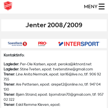
MENY
Jenter 2008/2009
Kontaktinfo:
Lagleder:
Per-Ole Karlsen, epost: peroka@iktnord.net
Lagleder:
Stine Tveten, epost: tvetenstine@gmail.com
Trener:
Line Anita Nermark, epost: lan16@live.no, tlf: 906 92
755
Trener:
Are Pettersen, epost: arepet2@online.no, tlf: 947 04
130
Trener:
Bjørn Strand, epost: bjornstran70@gmail.com, tlf: 957
02 322
Trener:
Eskil Remme Kleven, epost: